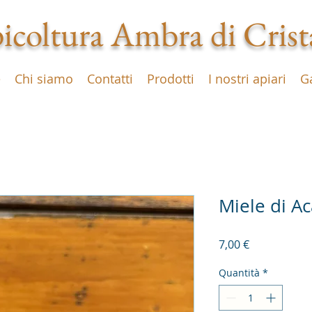
icoltura Ambra di Crist
e
Chi siamo
Contatti
Prodotti
I nostri apiari
Ga
Miele di A
Prezzo
7,00 €
Quantità
*