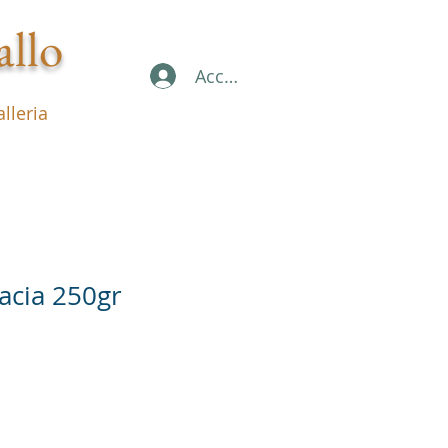
allo
Accedi
lleria
cacia 250gr